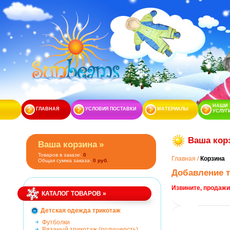
НАШИ
ГЛАВНАЯ
УСЛОВИЯ ПОСТАВКИ
МАТЕРИАЛЫ
УСЛУГ
Ваша кор
Ваша корзина
»
Товаров в заказе:
0
Главная
/
Корзина
Общая сумма заказа:
0 руб.
Добавление т
Извините, продаж
КАТАЛОГ ТОВАРОВ
»
Детская одежда трикотаж
Футболки
Вязаный трикотаж (полушерсть)