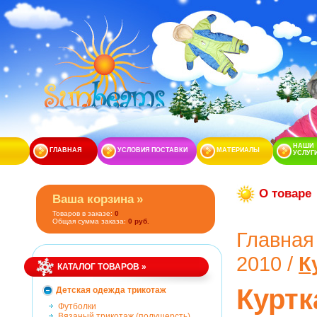
НАШИ
ГЛАВНАЯ
УСЛОВИЯ ПОСТАВКИ
МАТЕРИАЛЫ
УСЛУГ
О товаре
Ваша корзина
»
Товаров в заказе:
0
Общая сумма заказа:
0 руб.
Главная
2
0
1
0
/
К
КАТАЛОГ ТОВАРОВ
»
Куртк
Детская одежда трикотаж
Футболки
Вязаный трикотаж (полушерсть)