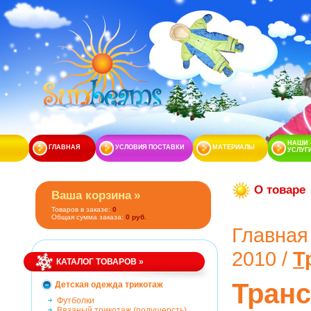
НАШИ
ГЛАВНАЯ
УСЛОВИЯ ПОСТАВКИ
МАТЕРИАЛЫ
УСЛУГ
О товаре
Ваша корзина
»
Товаров в заказе:
0
Общая сумма заказа:
0 руб.
Главная
2
0
1
0
/
Т
КАТАЛОГ ТОВАРОВ
»
Транс
Детская одежда трикотаж
Футболки
Вязаный трикотаж (полушерсть)